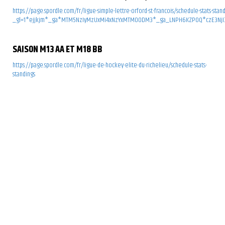
https://page.spordle.com/fr/ligue-simple-lettre-orford-st-francois/schedule-stats-stan
_gl=1*ejjkjm*_ga*MTM5NzIyMzUxMi4xNzYxMTM0ODM3*_ga_LNPH6KZP0Q*czE3NjI3
SAISON M13 AA ET M18 BB
https://page.spordle.com/fr/ligue-de-hockey-elite-du-richelieu/schedule-stats-
standings