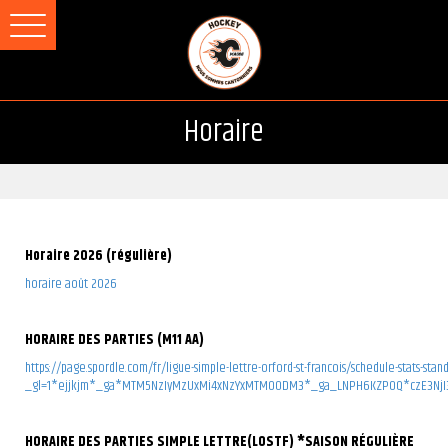
Horaire
Horaire 2026 (régulière)
horaire août 2026
HORAIRE DES PARTIES (M11 AA)
https://page.spordle.com/fr/ligue-simple-lettre-orford-st-francois/schedule-stats-stan
_gl=1*ejjkjm*_ga*MTM5NzIyMzUxMi4xNzYxMTM0ODM3*_ga_LNPH6KZP0Q*czE3NjI3
HORAIRE DES PARTIES SIMPLE LETTRE(LOSTF) *SAISON RÉGULIÈRE